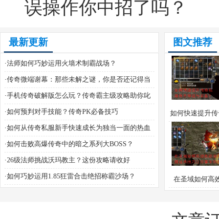
误操作你中招了吗？
最新更新
图文推荐
·
法师如何巧妙运用火墙术制霸战场？
·
传奇微端谢幕：那些未解之谜，你是否还记得当
年的热血攻略？
·
手机传奇破解版怎么玩？传奇霸主级攻略助你叱
咤风云
·
如何预判对手技能？传奇PK必备技巧
如何快速提升传
·
如何从传奇私服新手快速成长为独当一面的热血
角色等级与装
老兵？
·
如何击败高爆传奇中的暗之系列大BOSS？
·
26级法师挑战沃玛教主？这份攻略请收好
·
如何巧妙运用1.85狂雷合击绝招称霸沙场？
在圣域如何高
章？掌握这些技
事半功倍