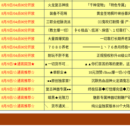
8月/9日/04点00分开放
火龙复古神技
「千种宠物」「特色专属」
8月/9日/04点00分开放
装备不花哨
黄金圣地枫叶峡谷暴
8月/9日/04点00分开放
三职业经脉流派
╲鬼吹灯剧情·僵·尸·
8月/9日/04点00分开放
〔教主爆一切〕
╊６极品＼低消＼保值＼１切靠打＼
8月/9日/04点00分开放
大量首爆奖励
一切靠打长期养老
8月/9日/04点00分开放
７０８０养老
━━━━━１丶７６赤月终极
8月/9日/04点00分开放
耐玩不肝不氪
正规授权秒升40级公
8月/9日/★通宵固顶★
▲一切货币可打▲
▲▲你们苦苦的等的更新，这
8月/9日/☆通宵推荐☆
★单职业★
10元顶赞√Boss爆一切√
8月/9日/☆通宵推荐☆
:●●原创独家首?
沉默热血战神火龙酒鬼忘
8月/9日/☆通宵推荐☆
复古神器专属●●
终极狂暴◆打怪爆充值◆刀
8月/9日/☆通宵推荐☆
暗黑★无限刀
魅影专属神器切割鞭尸
8月/9日/☆通宵推荐☆
╲ 货币通关 ╱
纯公益独家版本10个大