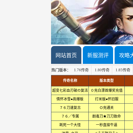
网站首页
新服测评
攻略
热门版本：
1.76传奇
1.80传奇
1.85传奇
传奇名称
版本类型
超变七彩血刃破の复活
０充白漂首爆奖充值
情怀冰雪●高爆版
打米版●怀旧服
７６刀速复古
Ｏ充通关
７６╱专属
剧毒刀★刀刀致命
耗死一个大怪
一秒直接牛逼