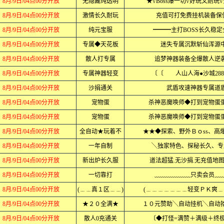
8月/9日/04点00分开放
无隐藏纯透明
★√Boss爆一切√好玩又耐玩
8月/9日/04点00分开放
激情长久耐玩
充值可打免费挂机装备保值
8月/9日/04点00分开放
纯元宝服
━━━主打BOSS长久稳
8月/9日/04点00分开放
专属◆天花板
迷失专属沉默斩仙浑源
8月/9日/04点00分开放
散人打专属
追梦神器装备全爆散人逆
8月/9日/04点00分开放
专属神器轻变
〔〔 人山人海●沙城28
8月/9日/04点00分开放
沙捐通关
武盾攻速神器专属道
8月/9日/04点00分开放
宠物蛋
杀神恶魔唤师◆打到宠物蛋
8月/9日/04点00分开放
宠物蛋
杀神恶魔唤师◆打到宠物蛋
8月/9日/04点00分开放
全自动★玩着不
★★◆探索、野外Ｂｏss、高
8月/9日/04点00分开放
一年自制
╲独家特色、探秘长久、专
8月/9日/04点00分开放
新出炉长久服
道法超猛.无沙捐.无充值地图
8月/9日/04点00分开放
一切靠打
﹏﹏﹏﹏﹏﹏只卖会员﹏
8月/9日/04点00分开放
(﹍﹍真１区﹍﹍)
(﹍﹍﹍﹍﹍﹍﹍轻变ＰＫ爽﹍
8月/9日/04点00分开放
★２０全满★
１０元赞助╲自动挂机╲自动
8月/9日/04点00分开放
散人0充通关
〔◆打怪=满赞＋满级＋终