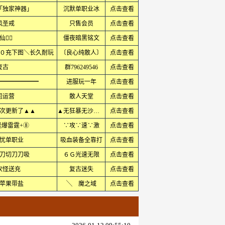
「独家神器」
沉默单职业冰
点击查看
风圣戒
只售会员
点击查看
仙╱
僵夜暗黑铭文
点击查看
０充下图＼长久耐玩
〔良心纯散人〕
点击查看
复古
群796249546
点击查看
━━━━━━━
进服玩一年
点击查看
司运营
散人天堂
点击查看
次更新了▲▲
▲无狂暴无沙捐▲
点击查看
小怪爆雷霆+⑧
∵攻∵速∵激
点击查看
忧单职业
吸血装备全靠打
点击查看
刀切刀刀吸
６Ｇ光速无限
点击查看
砍怪送充
复古迷失
点击查看
陆苹果带盐
╲ 魔之域
点击查看