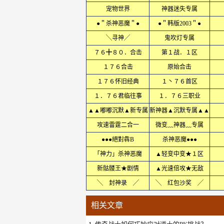
宠物世界
神器迷失专属
●＂杀神恶魔＂●
●＂韩版2003＂●
╲寻神╱
鬼吹灯专属
７６╋８０．合击
第１战．１区
１７６合击
原始合击
１７６怀旧经典
１丶７６首区
１．７６君临往事
１．７６三职业
▲▲嘟嘟沉默▲新专属
新神器▲沉默专属▲▲
攻速雷霆二合一
微变﹏神器﹏专属
●●●絕對犇B
杀神恶魔●●●
「神力」杀神恶魔
▲轻变中变★１区
新骷髅王★剧情
▲光速倍攻★无敌
╲ 封神录 ╱
╲ 红包沙奖 ╱
相关文章