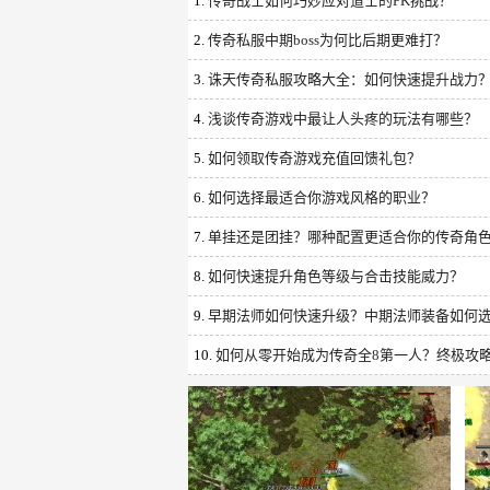
1.
传奇战士如何巧妙应对道士的PK挑战？
2.
传奇私服中期boss为何比后期更难打？
3.
诛天传奇私服攻略大全：如何快速提升战力
4.
浅谈传奇游戏中最让人头疼的玩法有哪些？
5.
如何领取传奇游戏充值回馈礼包？
6.
如何选择最适合你游戏风格的职业？
7.
单挂还是团挂？哪种配置更适合你的传奇角
8.
如何快速提升角色等级与合击技能威力？
9.
早期法师如何快速升级？中期法师装备如何
10.
如何从零开始成为传奇全8第一人？终极攻