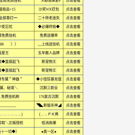
√全图免费挂机
﹌メ剧情探索v
点击查看
极品+15
沙奖WX荭包
点击查看
定全部靠打━
二十转老迷失
点击查看
中变忘忧
◆必爆终极◆
点击查看
袭免费挂机
免费送爆率
点击查看
888 〕〕
﹏上线送挂机
点击查看
盾星王
五年散人品牌
点击查看
蛋◆直接起飞
新宠物王
点击查看
蛋◆直接起飞
新宠物王
点击查看
爆专属＂神器＂
◆小怪狂暴充值
点击查看
属、秘境╲
沉默三职业
点击查看
.免费挂机刷
176复古沉默
点击查看
﹏﹏﹏﹏﹏
◥◣新版杀神◢
点击查看
﹍﹍﹍﹍﹍﹍)
(﹍﹍ＰＫ爽
点击查看
拾取╲正版授权
低消高爆
点击查看
极＋一切◆〕
●真一区●
点击查看