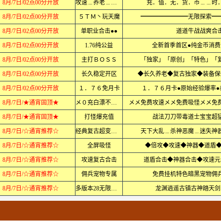
8月/7日/02点00分开放
攻速﹍养老﹍迷失
充．值．无．货．币﹍﹍时
8月/7日/02点00分开放
５ＴＭ丶玩天魔
━━━━━━━━无限探索━
8月/7日/02点00分开放
单职业合击●●
道道牛战战爽合
8月/7日/02点00分开放
1.76纯公益
全新首季首区●纯金币消费
8月/7日/02点00分开放
主打ＢＯＳＳ
「独家」「原创」「特色」「
8月/7日/02点00分开放
长久稳定开区
◆长久养老◆复古独家◆装备保
8月/7日/02点00分开放
１．７６免月卡
１．７６月卡●原始经验爆率●
8月/7日/★通宵固顶★
メ０充白漂不花钱メ
メメ免费攻速メメ免费吸怪メメ免
8月/7日/★通宵固顶★
打怪爆充值
战法刀刀带毒道士宝宝超
8月/7日/☆通宵推荐☆
经典复古超变专属
天下大乱﹍杀神恶魔﹍迷失神
8月/7日/☆通宵推荐☆
全屏吸怪
◆倍攻◆攻速◆神器◆道盾◆
8月/7日/☆通宵推荐☆
攻速复古合击
道盾合击◆神器合击◆攻速元素
8月/7日/☆通宵推荐☆
佣兵宠物专属
免费挂机特色暗黑宠物佣
8月/7日/☆通宵推荐☆
多版本28无限货币
龙渊逍遥古镇古神踏天剑