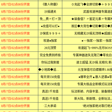
8月/7日/02点00分开放
《散人称霸》
０充起飞◆全屏切割◆＋９９
8月/7日/02点00分开放
沙捐通关
武盾攻速神器专属道
8月/7日/02点00分开放
免﹏费〃打〃顶
★装备值？〃鉴定元素〃专属
8月/7日/02点00分开放
●充值可以打●
首区◆大背包◆切割◆倍功◆
8月/7日/02点00分开放
沙保底９９９＋
无暗藏无沙捐无顶榜★超越
8月/7日/02点00分开放
攻速●独家
●>>独家>>独家>>独家
8月/7日/02点00分开放
28元顶赞
攻速起飞+999%无尽BO
8月/7日/02点00分开放
完全免费到终极
专属神器迷失无限刀◆零充白
8月/7日/02点00分开放
你玩过我割蛋
道士超猛.无沙捐.无暗坑.
8月/7日/02点00分开放
◆小地图◆追梦◆
元宝保值可白嫖搬砖1.80
8月/7日/02点00分开放
每天领550充值
●爆率全开▲散人逆袭●
8月/7日/02点00分开放
每天领550充值
专属大极品全新模式玩法
8月/7日/02点00分开放
真送1千充值
玩法新颖、内容丰富、装备随
8月/7日/02点00分开放
真送1千充值
新大陆，新剧情，全新玩法
8月/7日/02点00分开放
·三大承诺·
‘绝对独家绝对靠打绝