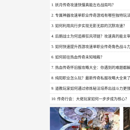
1.
妖月传奇攻速快慢真能左右战局吗？
2.
专属神器攻速单职业传奇游戏有哪些独特玩
3.
如何利用风行步实现无影无踪的沉默攻速？
4.
后期战士为何追捧狂风项链？攻速真的能主
5.
如何快速提升西游攻速单职业传奇角色战斗
6.
如何前往热血传奇未知暗殿？
7.
热血传奇怀旧服攻略大全：你遇到的难题都
8.
纯阳职业怎么玩？最新传奇私服攻略大全来
9.
道教玩家如何通过修炼秘法培养出战斗力更
10.
传奇行会：大佬玩家如何一步步成为核心？