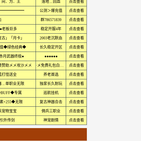
．间．为．王
落地﹍回血
点击查看
━━━━━━━
公测＞爆充值
点击查看
击
群786571839
点击查看
●老板巨多
稳定开服4年
点击查看
复古」「月卡」
2003老沉默血
点击查看
值◆绿色经典◆
长久稳定开区
点击查看
赤月武器终极●
●●●●●●
点击查看
费赞助メメ攻沙メメ
·メ免费礼包白漂メ
点击查看
猛打怪送全
养老首选
点击查看
器﹍单职业无限
独家长久耐玩
点击查看
BUFF◆专属
巡航挂机
点击查看
+255◆无限
复古神器合击
点击查看
兵宠物宝宝
佣兵三职业
点击查看
引外传剑
神宠剧情
点击查看