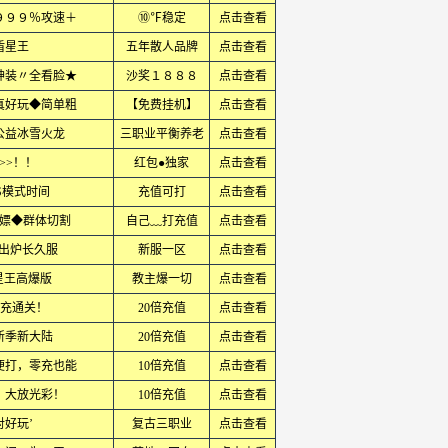
９９９％攻速＋
⑩℉稳定
点击查看
盾星王
五年散人品牌
点击查看
神装〃全看脸★
沙奖１８８８
点击查看
真好玩◆简单粗
【免费挂机】
点击查看
公益冰雪火龙
三职业平衡养老
点击查看
>>！！
红包●独家
点击查看
SS模式时间
充值可打
点击查看
嫖◆群体切割
自己﹏打充值
点击查看
新出炉长久服
新服一区
点击查看
星王高爆版
教主爆一切
点击查看
零充通关！
20倍充值
点击查看
新季新大陆
20倍充值
点击查看
便打，零充也能
10倍充值
点击查看
，大放光彩！
10倍充值
点击查看
对好玩’
复古三职业
点击查看