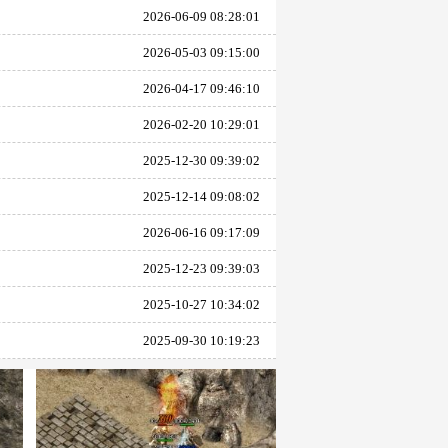
2026-06-09 08:28:01
2026-05-03 09:15:00
2026-04-17 09:46:10
2026-02-20 10:29:01
2025-12-30 09:39:02
2025-12-14 09:08:02
2026-06-16 09:17:09
2025-12-23 09:39:03
2025-10-27 10:34:02
2025-09-30 10:19:23