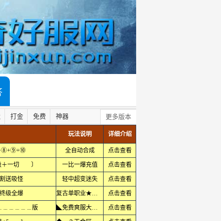
答
默
打金
免费
神器
更多版本
玩法说明
详细介绍
⑧+⑨+⑩
全自动合成
点击查看
极＋一切 〕
一比一爆充值
点击查看
割送吸怪
轻中超变迷失
点击查看
终级全爆
复古单职业★★★★★★★★
点击查看
﹍﹍﹍﹍﹍﹍版
◣免费爽服大激情
点击查看