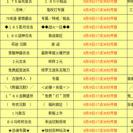
１·７６蛮荒复古
１·８０小极品
8月/9日/17点30分开放
╲寻神╱
鬼吹灯专属
8月/9日/17点30分开放
三
76攻速·豪情霸业
专属╱特戒╱极品
8月/9日/17点30分开放
◆１８５影月合击
◆◆战火一区◆◆
8月/9日/17点30分开放
１·８０战神合击
首战首区
8月/9日/17点30分开放
祁迹·沉默
首·战
8月/9日/17点30分开放
青龍神器合击
最新季度火爆开放
8月/9日/17点30分开放
２元合击
样样２元
8月/9日/17点30分开放
免费超变迷失
修罗王迷失无限刀
8月/9日/17点30分开放
《 古族传人 》
专属
8月/9日/17点30分开放
╲《熊猫沉默》╱
＜必爆〃充值〃＞
8月/9日/17点30分开放
╱
１＂８０龙腾盛世
＂免费＂打＂顶赞
8月/9日/17点30分开放
〔 布衣沉默 〕
〔 福利首区 〕
8月/9日/17点30分开放
1.76复古
新版上市
8月/9日/17点30分开放
８０马旺旺合击
幸运切割倍攻
8月/9日/17点30分开放
★沧澜专属★
★独创百种玩法★
8月/9日/17点30分开放