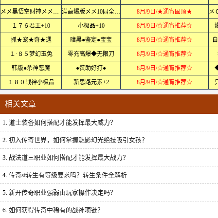
メメ黑悟空财神メメ第２季
满高爆版メメ10园全满メメ
8月/9日/★通宵固顶★
１７６君王+10
小极品+10
8月/9日/☆通宵推荐☆
抓★宠★奇★遇
暗黑●鉴定●宝宝
8月/9日/☆通宵推荐☆
自
１·８５梦幻玉兔
零充高爆◆无限刀
8月/9日/☆通宵推荐☆
韩版●杀神恶魔
●赞助好打●
8月/9日/☆通宵推荐☆
１８０战神小极品
新思路元素+2
8月/9日/☆通宵推荐☆
相关文章
1.
道士装备如何搭配才能发挥最大威力？
2.
初入传奇世界，如何掌握魅影幻光绝技吸引女孩？
3.
战法道三职业如何搭配才能发挥最大战力？
4.
传奇sf转生有等级要求吗？转生条件全解析
5.
新开传奇职业强弱由玩家操作决定吗？
6.
如何获得传奇中稀有的战神项链？