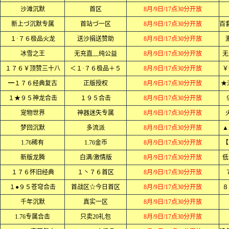
沙滩沉默
首区
8月/9日/17点30分开放
新上づ沉默专属
首站づ一区
8月/9日/17点30分开放
１·７６极品火龙
送沙捐送赞助
8月/9日/17点30分开放
冰雪之王
无充直﹏纯公益
8月/9日/17点30分开放
无
１７６￥顶赞三十八
＜１·７６极品＋５
8月/9日/17点30分开放
￥
━１７６经典复古
正版授权
8月/9日/17点30分开放
★
１★９５神龙合击
１９５合击
8月/9日/17点30分开放
宠物世界
神器迷失专属
8月/9日/17点30分开放
梦回沉默
多流派
8月/9日/17点30分开放
▲
1.76稀有
1.76金币
8月/9日/17点30分开放
【
新版龙腾
白满/激情版
8月/9日/17点30分开放
低
１７６怀旧经典
１丶７６首区
8月/9日/17点30分开放
１●９５苍穹合击
首战区☆今日首区
8月/9日/17点30分开放
８
千年沉默
真实一区
8月/9日/17点30分开放
1.76专属合击
只卖20礼包
8月/9日/17点30分开放