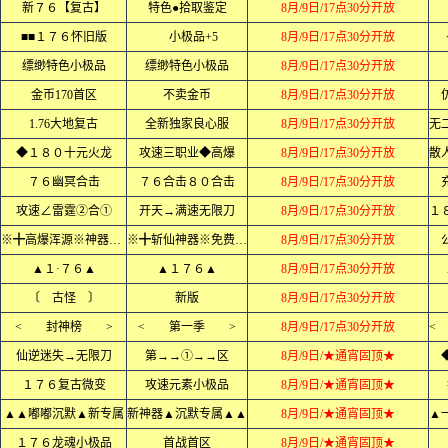
新７６【复古】
特色●拾取鉴定
8月/9日/17点30分开放
■■１７６怀旧版
小极品+5
8月/9日/17点30分开放
缥缈特色小极品
缥缈特色小极品
8月/9日/17点30分开放
金币170首区
不卖金币
8月/9日/17点30分开放
1.76大地复古
全新独家良心服
8月/9日/17点30分开放
◆１８０十元火龙
攻速三职业◆高爆
8月/9日/17点30分开放
７６幽冥合击
７６合击８０合击
8月/9日/17点30分开放
攻速∠雷霆②合①
开天→满速无限刀
8月/9日/17点30分开放
※╋高爆浑源※神器╋※
※╋斩仙神器※免费版╋※
8月/9日/17点30分开放
▲１·７６▲
▲１７６▲
8月/9日/17点30分开放
〔 古怪 〕
新版
8月/9日/17点30分开放
< 封神榜 >
< 第一季 >
8月/9日/17点30分开放
仙逆迷失→无限刀
第→→①→→区
8月/9日/★通宵固顶★
１７６复古微变
攻速元素小极品
8月/9日/★通宵固顶★
▲▲嘟嘟沉默▲新专属
新神器▲沉默专属▲▲
8月/9日/★通宵固顶★
１７６龙魂小极品
首战首区
8月/9日/★通宵固顶★