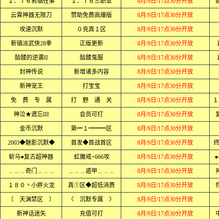
１．７６君临往事
１．７６三职业
8月/9日/17点30分开放
云霄神器无限刀
赞助免费高爆版
8月/9日/17点30分开放
攻速沉默
０充真１区
8月/9日/17点30分开放
新镇派武侠28季
正版更新
8月/9日/17点30分开放
骷髅的逆袭II
骷髅鬼服
8月/9日/17点30分开放
封神传说
新增诸多内容
8月/9日/17点30分开放
新神宠王
打宝宝
8月/9日/17点30分开放
免 费 专 属
打 野 通 关
8月/9日/17点30分开放
１
神泣★遗忘III
会员可打
8月/9日/17点30分开放
金币沉默
第━１━━━区
8月/9日/17点30分开放
2003◆魅影沉默◆
首发◆首战首区
8月/9日/17点30分开放
斩马●复古超神器
虹魔戒+666攻
8月/9日/17点30分开放
●
﹍﹍﹍奇门﹍﹍﹍
﹍﹍﹍遁甲﹍﹍﹍
8月/9日/17点30分开放
１８０丶小胖火龙
真①区◆超低消费
8月/9日/17点30分开放
〔 天渊禁区 〕
〈 沉默专属 〉
8月/9日/17点30分开放
新神话迷失
充值可打
8月/9日/17点30分开放