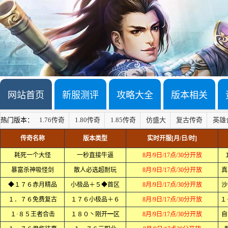
网站首页
新服测评
攻略大全
版本相关
热门版本：
1.76传奇
1.80传奇
1.85传奇
仿盛大
复古传奇
英雄
传奇名称
版本类型
实时开服[月/日/时]
耗死一个大怪
一秒直接牛逼
8月/9日/17点/30分开放
暴富杀神吸怪剑
散人必选超耐玩
8月/9日/17点/30分开放
真
◆１７６赤月精品
小极品＋５◆首区
8月/9日/17点/30分开放
沙
１．７６免费复古
１７６小极品＋６
8月/9日/17点/30分开放
１
１·８５王者合击
１８０丶刚开━区
8月/9日/17点/30分开放
自