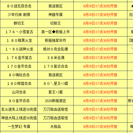
８０战无双合击
首战首区
8月/9日/17点30分开放
少年归来·剧情
神器专属
8月/9日/17点30分开放
白
群切王
切割王
8月/9日/17点30分开放
１７６丶小雪复古
真一区◆新版上市
8月/9日/17点30分开放
１·８０暗黑火龙
新版独家巨作
8月/9日/17点30分开放
１丶８０战神火龙
绝对０充全乱爆
8月/9日/17点30分开放
１·７６金币复古
３８米全满
8月/9日/17点30分开放
１７０金币合击
１７０复古合击
8月/9日/17点30分开放
８０嗨玩合击
首战首区
8月/9日/17点30分开放
１８０辉煌合击
８０╲星王+3套
8月/9日/17点30分开放
山河合击
星王+3套
8月/9日/17点30分开放
８０金币合击
2026新版首区
8月/9日/17点30分开放
新
玄火迷失上线送50充值
刀刀吸血送吸怪
8月/9日/17点30分开放
神迷大陆上线送50充值
刀刀吸血送吸怪
8月/9日/17点30分开放
一生梦幻·专属
大极品
8月/9日/17点30分开放
每