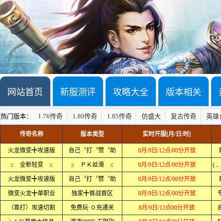
网站首页
新服测评
攻略大全
版本相关
热门版本：
1.76传奇
1.80传奇
1.85传奇
仿盛大
复古传奇
英雄
传奇名称
版本类型
实时开服[月/日/时]
火龙微变╋攻速版
自己〝打〝赞〝助
8月/9日/12点/00分开放
≥ 全新轻变 ≤
≥ ＰＫ丝滑 ≤
8月/9日/12点/00分开放
(
火龙微变╋攻速版
自己〝打〝赞〝助
8月/9日/12点/00分开放
微变火龙╋单职业
独家╋首战首区
8月/9日/12点/00分开放
（靠打）攻速切割
免费玩·０充通关
8月/9日/12点00分开放