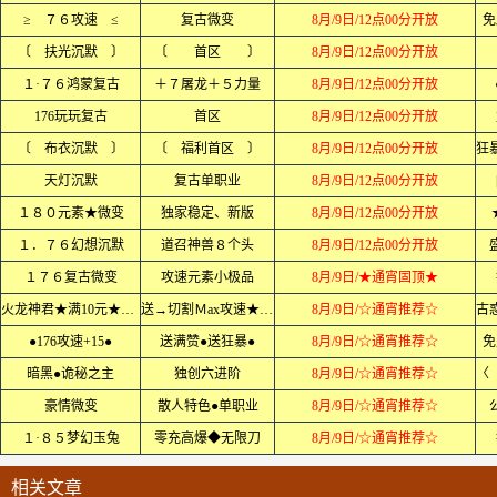
≥ ７６攻速 ≤
复古微变
8月/9日/12点00分开放
免
〔 扶光沉默 〕
〔 首区 〕
8月/9日/12点00分开放
１·７６鸿蒙复古
＋７屠龙＋５力量
8月/9日/12点00分开放
176玩玩复古
首区
8月/9日/12点00分开放
〔 布衣沉默 〕
〔 福利首区 〕
8月/9日/12点00分开放
天灯沉默
复古单职业
8月/9日/12点00分开放
１８０元素★微变
独家稳定、新版
8月/9日/12点00分开放
１．７６幻想沉默
道召神兽８个头
8月/9日/12点00分开放
１７６复古微变
攻速元素小极品
8月/9日/★通宵固顶★
火龙神君★满10元★单职业
送→切割Ｍax攻速★无限刀
8月/9日/☆通宵推荐☆
●176攻速+15●
送满赞●送狂暴●
8月/9日/☆通宵推荐☆
免
暗黑●诡秘之主
独创六进阶
8月/9日/☆通宵推荐☆
豪情微变
散人特色●单职业
8月/9日/☆通宵推荐☆
１·８５梦幻玉兔
零充高爆◆无限刀
8月/9日/☆通宵推荐☆
相关文章