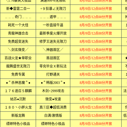
╲1.76暴爽大极品
满速999％无限砍
8月/9日/12点00分开放
新◆雷霆二合一
+９狂暴∠无限刀
8月/9日/12点00分开放
﹍﹍﹍奇门﹍﹍﹍
﹍﹍﹍遁甲﹍﹍﹍
8月/9日/12点00分开放
耗死一个大怪
一秒直接牛逼
8月/9日/12点00分开放
青龍神器合击
最新季度火爆开放
8月/9日/12点00分开放
免费超变迷失
修罗王迷失无限刀
8月/9日/12点00分开放
╲剑玄微变╱
╲神器首区╱
8月/9日/12点00分开放
百战火龙★单职业
首战首区
8月/9日/12点00分开放
龍腾盛世无限刀
零充毕业Ｘ新玩法
8月/9日/12点00分开放
免费专属
打野通关
8月/9日/12点00分开放
●＂杀神恶魔＂●
●＂韩版2003＂●
8月/9日/12点00分开放
１７６道召５麒麟
木剑+2999攻击
8月/9日/12点00分开放
法
姑苏●沉默
微变●攻速
8月/9日/12点00分开放
１８０丶小胖火龙
真①区◆超低消费
8月/9日/12点00分开放
新版龙腾
白满/激情版
8月/9日/12点00分开放
低
缥缈特色小极品
缥缈特色小极品
8月/9日/12点00分开放