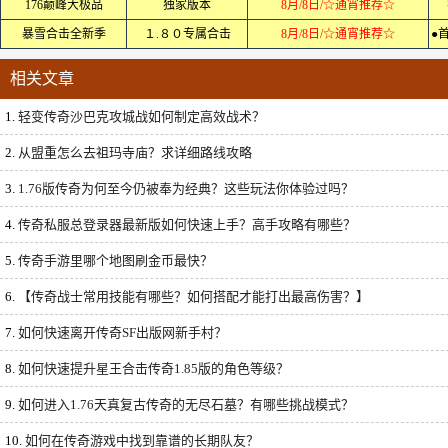
176巅峰大极品
独家版本
8月/8日/☆通宵推荐☆
暴雪合击全新季
１.８０专属合击
8月/8日/☆通宵推荐☆
●
相关文章
1.
轻变传奇沙巴克攻城战如何制定高效战术？
2.
从盟重怎么去祖玛寺庙？求详细路线攻略
3.
1.76版传奇为何至今仍被奉为经典？这些玩法你体验过吗？
4.
传奇私服总登录器最新版如何快速上手？高手攻略有哪些？
5.
传奇手游里哪个地图刷金币最快？
6.
【传奇战士常用技能有哪些？如何搭配才能打出最高伤害？】
7.
如何快速离开传奇SF出版网新手村？
8.
如何快速提升星王合击传奇1.85版的角色等级？
9.
如何进入1.76天真复古传奇的无尽石墓？有哪些挑战模式？
10.
如何在传奇游戏中找到靠谱的长期队友？