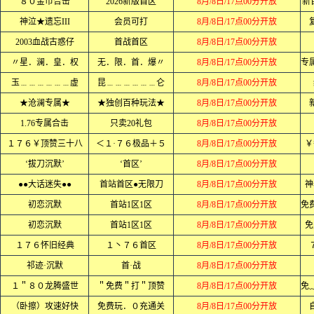
８０金币合击
2026新版首区
8月/8日/17点00分开放
新
神泣★遗忘III
会员可打
8月/8日/17点00分开放
2003血战古惑仔
首战首区
8月/8日/17点00分开放
〃星．澜．皇．权
无．限．首．爆〃
8月/8日/17点00分开放
玉﹍﹍﹍﹍﹍﹍虚
昆﹍﹍﹍﹍﹍﹍仑
8月/8日/17点00分开放
★沧澜专属★
★独创百种玩法★
8月/8日/17点00分开放
1.76专属合击
只卖20礼包
8月/8日/17点00分开放
１７６￥顶赞三十八
＜１·７６极品＋５
8月/8日/17点00分开放
￥
‘拔刀沉默’
‘首区’
8月/8日/17点00分开放
●●大话迷失●●
首站首区●无限刀
8月/8日/17点00分开放
神
初恋沉默
首站1区1区
8月/8日/17点00分开放
初恋沉默
首站1区1区
8月/8日/17点00分开放
免
１７６怀旧经典
１丶７６首区
8月/8日/17点00分开放
祁迹·沉默
首·战
8月/8日/17点00分开放
１＂８０龙腾盛世
＂免费＂打＂顶赞
8月/8日/17点00分开放
（卧擦）攻速好快
免费玩．０充通关
8月/8日/17点00分开放