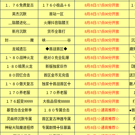
１．７６免费复古
１７６小极品＋６
8月/8日/17点00分开放
１
英杰沉默
首站一区
8月/8日/17点00分开放
﹏骷髅进化﹏
火爆抖音骷髅王
8月/8日/17点00分开放
新月沉默
货币全靠打
8月/8日/17点00分开放
封——————魔
峡——————谷
8月/8日/17点00分开放
沉
龙城遗忘
◆首战首区◆
8月/8日/17点00分开放
磨
１丶８０战神火龙
绝对０充全乱爆
8月/8日/17点00分开放
１·８０暗黑火龙
新版独家巨作
8月/8日/17点00分开放
８０回忆合击
首区金币无充值
8月/8日/17点00分开放
１丶８０傲天复古
独家╋首战首区╋
8月/8日/17点00分开放
１７０养老服
１７０养老服
8月/8日/17点00分开放
１７６超变99999
大极品倍攻88888
8月/8日/17点00分开放
暴雪合击全新季
１.８０专属合击
8月/8日/☆通宵推荐☆
灵画师沉默专属
首区复古神器专属
8月/8日/☆通宵推荐☆
神秘大陆魔道祖师
专属剧情╋狂暴篇
8月/8日/☆通宵推荐☆