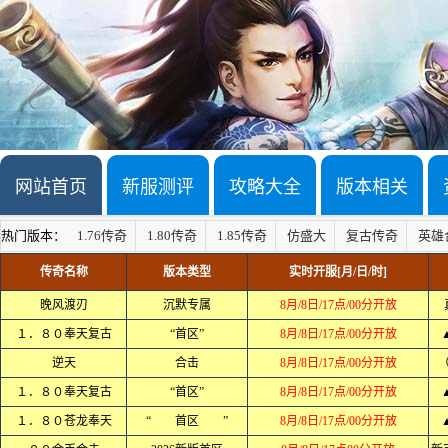
网站首页
新服测评
攻略大全
版本相关
热门版本：
1.76传奇
1.80传奇
1.85传奇
仿盛大
复古传奇
英雄
传奇名称
版本类型
实时开服[月/日/时]
晚风渡刃
沉默专属
8月/8日/17点/00分开放
１．８０奉天复古
“首区”
8月/8日/17点/00分开放
逆天
合击
8月/8日/17点/00分开放
（
１．８０奉天复古
“首区”
8月/8日/17点/00分开放
１．８０苍龙奉天
“ 首区 ”
8月/8日/17点/00分开放