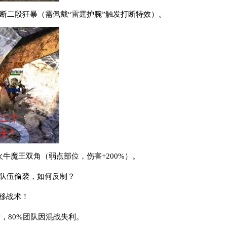
S打断二段狂暴（需佩戴“雷霆护腕”触发打断特效）。
火牛魔王双角（弱点部位，伤害+200%）。
他队伍偷袭，如何反制？
转移战术！
时，80%团队因混战失利。