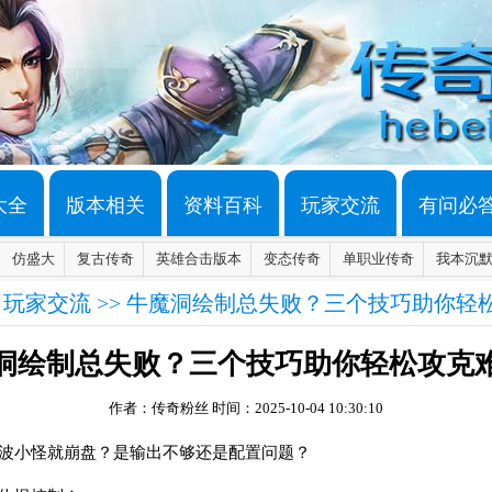
大全
版本相关
资料百科
玩家交流
有问必
仿盛大
复古传奇
英雄合击版本
变态传奇
单职业传奇
我本沉
>
玩家交流
>> 牛魔洞绘制总失败？三个技巧助你轻
洞绘制总失败？三个技巧助你轻松攻克
作者：传奇粉丝
时间：2025-10-04 10:30:10
两波小怪就崩盘？是输出不够还是配置问题？