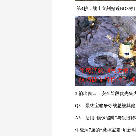
-第4秒：战士立刻贴近BOS
3.输出窗口：安全阶段优先集
Q3：最终宝箱争夺战总被其
A3：活用“镜像陷阱”与仇恨
牛魔洞7层的“魔神宝箱”刷新