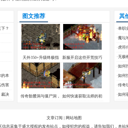
图文推荐
其
天下？
·
单职
·
魔坛
·
虎符
法图
·
无极
天外350+升级终极指
新服开启这些开荒技巧
？
·
如何
南：哪里刷怪最快？
你掌握了吗？
服？
你的本
·
如何
息？
高伤害
·
传奇
、裁决
·
如何
传奇骷髅洞与僵尸洞，
如何快速获取法师的初
哪个更适合新手玩家快
级神装？
速升级？
文章订阅
|
网站地图
区信息采集于盛大授权的发布站点，如侵犯您的权益，请告知我们，本站将