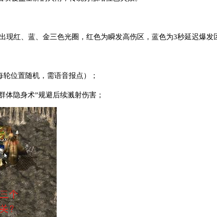
地面出现红、蓝、金三色光圈，红色为瞬发高伤区，蓝色为3秒延迟爆
（每轮位置随机，需语音报点）；
“群体隐身术”规避后续溅射伤害；