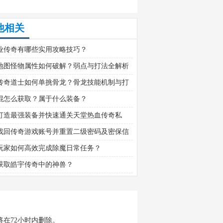
他相关
业传奇有哪些实用攻略技巧？
地图怪物属性如何破解？弱点与打法全解析
传奇道士如何单挑骨龙？骨龙技能机制与打
文详解
棍怎么获取？属于什么装备？
打造最强装备并快速通关天堂热血传奇私
找回传奇游戏账号并重置二级密码及密保信
玩家如何高效完成除魔日常任务？
获取皓宇传奇中的神兽？
在72小时内删除。