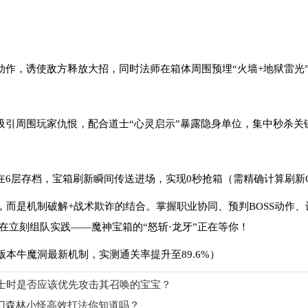
动作，诱使敌方释放大招，同时法师在箱体周围预埋“火墙+地狱雷光
制吸引周围玩家仇恨，配合道士“心灵启示”暴露隐身单位，集中秒杀关
在6层存档，宝箱刷新瞬间传送进场，实现0秒抢箱（需精确计算刷新C
，而是机制破解+战术欺诈的结合。掌握职业协同、预判BOSS动作
在立刻组队实践——魔神宝箱的“怒斩·龙牙”正在等你！
85版本牛魔洞最新机制，实测通关率提升至89.6%）
士时是否应该优先攻击其召唤的宝宝？
F天门森林小怪高效打法你知道吗？