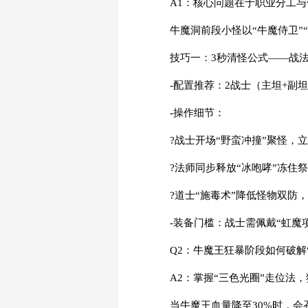
A1：核心问题在于职业分工
牛魔洞前段小怪以“牛魔侍卫”
技巧一：3秒清怪公式——战
-配置推荐：2战士（主坦+副
-操作细节：
?战士开场“野蛮冲撞”聚怪，
?法师同步释放“冰咆哮”冻住
?道士“施毒术”降低怪物双防
-装备门槛：战士需佩戴“虹魔
Q2：牛魔王狂暴阶段如何破解
A2：掌握“三色光圈”走位法
当牛魔王血量降至30%时，