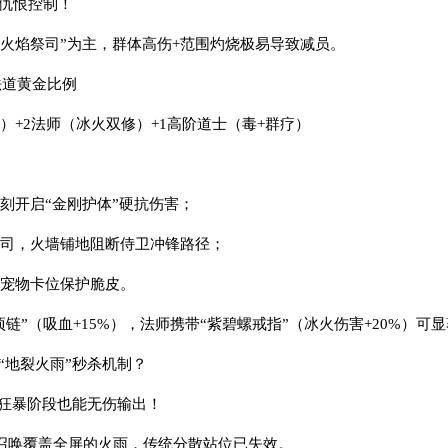
与仇恨控制！
“火焰祭司”为主，群体高伤+范围灼烧极易导致减员。
法道黄金比例
坦）+2法师（冰火双修）+1高阶道士（毒+群疗）
立刻开启“金刚护体”硬抗伤害；
祭司，火墙铺地阻断侍卫冲锋路径；
，宠物卡位保护脆皮。
项链”（吸血+15%），法师携带“紫碧螺戒指”（冰火伤害+20%）可
“地裂火雨”秒杀机制？
，狂暴阶段也能无伤输出！
会召唤覆盖全屏的火雨，传统分散站位已失效。