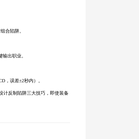
”组合陷阱。
键输出职业。
D，误差±2秒内）。
、设计反制陷阱三大技巧，即使装备