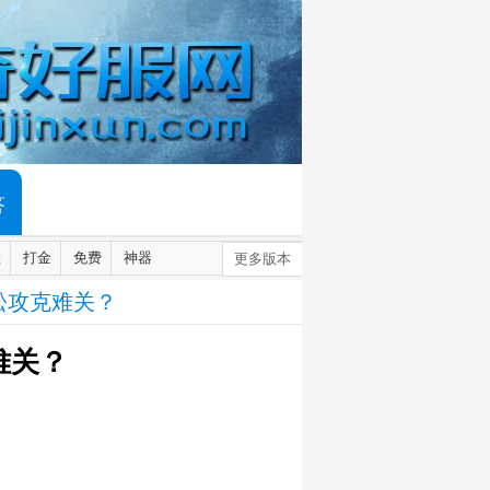
答
默
打金
免费
神器
更多版本
松攻克难关？
难关？