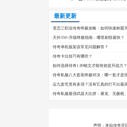
最新更新
·
变态三职业传奇终极攻略：如何快速称霸
·
天外350+升级终极指南：哪里刷怪最快？
·
传奇单机版架设常见问题解答？
·
传奇卡位技巧有哪些？
·
如何选择传奇1.80铭文才能有效提升战力
·
传奇私服八大套装终极对决：哪一套才是
命神装？
·
运九套究竟有多强？没有它真的打不出最
吗？
·
传奇私服最强武器大比拼：屠龙、无极棍
谁主沉浮？
声明：本站传奇开