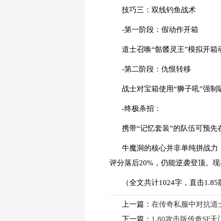
技巧三：双线钓鱼战术
-第一阶段：假动作开箱
道士召唤“骷髅灵王”模拟开箱
-第二阶段：仇恨转移
战士对宝箱使用“狮子吼”强
-终极杀招：
携带“记忆套装”的队伍可预先
牛魔洞的核心并非单纯拼战力
评分落后20%，仍能逆袭登顶。现
（全文共计1024字，直击1.
上一篇：
在传奇私服中对抗道
下一篇：
1.80攻击版传奇S