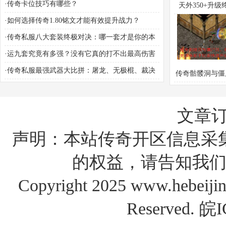
·
传奇卡位技巧有哪些？
天外350+升级
·
如何选择传奇1.80铭文才能有效提升战力？
南：哪里刷怪
·
传奇私服八大套装终极对决：哪一套才是你的本
命神装？
·
运九套究竟有多强？没有它真的打不出最高伤害
吗？
·
传奇私服最强武器大比拼：屠龙、无极棍、裁决
传奇骷髅洞与僵
谁主沉浮？
哪个更适合新手
速升级？
文章
声明：本站传奇开区信息采
的权益，请告知我们
Copyright 2025 www.hebe
Reserved.
皖I