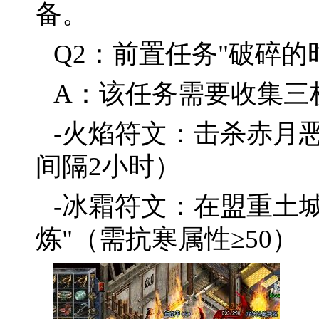
备。
Q2：前置任务"破碎的
A：该任务需要收集三
-火焰符文：击杀赤月
间隔2小时）
-冰霜符文：在盟重土城
炼"（需抗寒属性≥50）