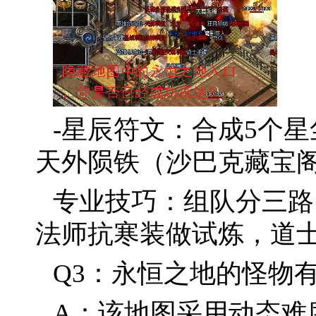
-星辰符文：合成5个
天外陨铁（沙巴克藏宝
专业技巧：组队分三路
法师抗寒装做试炼，道
Q3：永恒之地的怪物
A：该地图采用动态难