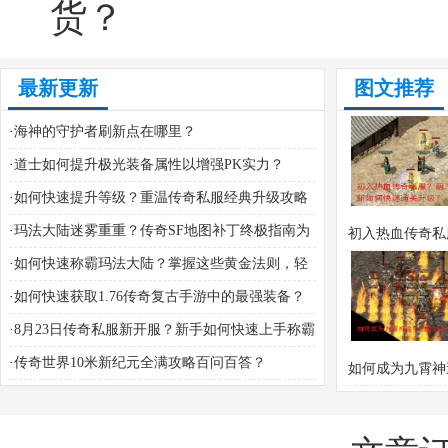
货？
最新更新
图文推荐
·
海神的守护者刷新点在哪里？
·
道士如何提升极光装备属性以增强PK实力？
·
如何快速提升等级？重温传奇私服经典升级攻略
·
玛法大陆迷雾重重？传奇SF地图补丁终极指南为
初入热血传奇私
你揭开真相
·
如何快速称霸玛法大陆？掌握这些黄金法则，轻
新如何快速通关
松叱咤沙场
·
如何快速获取1.76传奇复古手游中的最强装备？
·
8月23日传奇私服新开服？新手如何快速上手称霸
沙城？
·
传奇世界10米新纪元全满攻略百问百答？
如何成为九霄神
巅峰战神