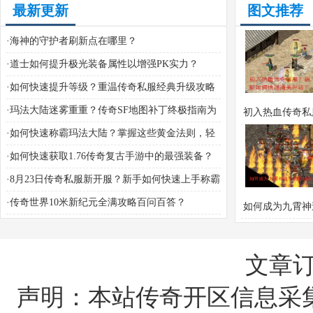
最新更新
图文推荐
·
海神的守护者刷新点在哪里？
·
道士如何提升极光装备属性以增强PK实力？
·
如何快速提升等级？重温传奇私服经典升级攻略
·
玛法大陆迷雾重重？传奇SF地图补丁终极指南为
初入热血传奇私
你揭开真相
·
如何快速称霸玛法大陆？掌握这些黄金法则，轻
新如何快速通关
松叱咤沙场
·
如何快速获取1.76传奇复古手游中的最强装备？
·
8月23日传奇私服新开服？新手如何快速上手称霸
沙城？
·
传奇世界10米新纪元全满攻略百问百答？
如何成为九霄神
巅峰战神
文章
声明：本站传奇开区信息采