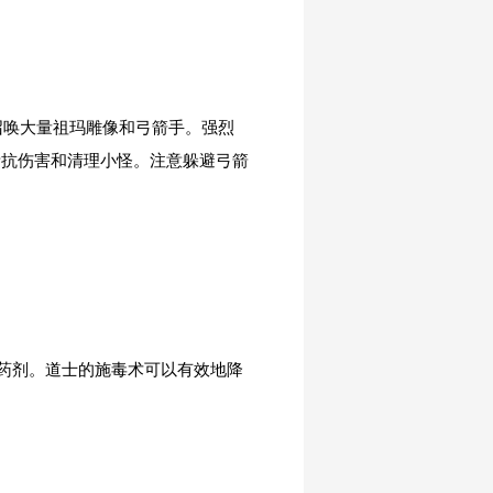
召唤大量祖玛雕像和弓箭手。强烈
责抗伤害和清理小怪。注意躲避弓箭
药剂。道士的施毒术可以有效地降