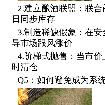
2.建立酿酒联盟：联
日同步库存
3.制造稀缺假象：在
导市场跟风涨价
4.阶梯式抛售：当市价上
时清仓
Q5：如何避免成为系