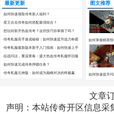
最新更新
图文推荐
·
如何快速领取传奇新人福利？
·
星王合击传奇如何搭配最强组合？
·
想玩转新开热血传奇？这些技巧你掌握了吗？
·
传奇私服高手速成秘籍：如何快速提升战力称霸
如何掌握精英怪
全服？
·
传奇私服最新版本新手入门指南：如何快速上手
佳刷新时间
并提升战力？
·
征战玛法，重温青春：盛大热血传奇私服怀旧服
攻略问答宝典？
·
如何快速完成传奇押镖任务？
·
传奇私服元神版：如何成为巅峰对决的终极赢
如何快速提升玛
家？
战力？
文章
声明：本站传奇开区信息采