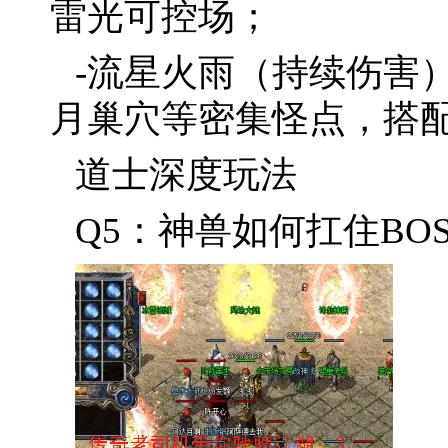
雷光可控场；
-流星火雨（持续伤害
月巢穴等密集怪点，搭
道士深度玩法
Q5：神兽如何扛住BO