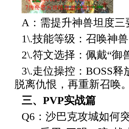
A：需提升神兽坦度三
1\.技能等级：召唤神
2\.符文选择：佩戴“
3\.走位操控：BOS
脱离仇恨，再重新召唤
三、PVP实战篇
Q6：沙巴克攻城如何