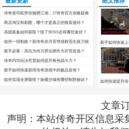
最新更新
图文推荐
·
传奇老司机带你驰骋江湖：37传奇官方攻略疑难
全解答？
·
商店淘宝和刷图，哪个才是真正的致富捷径？
·
高级装备如何获取？除了BOSS还有哪些途径？
·
如何一招制敌？新传奇赤月苍穹拯救苍生拔刀相
新手如何快速上
助攻略指南
·
新手必看：高玩为何力荐法师作为开荒首选？
沉默？炼狱之途
·
传奇内功玩法究竟如何提升角色战斗力？
巧有哪些
·
新手如何快速获得传奇游戏中的极品首饰？
·
如何实现全屏吸怪？纵横沙城有哪些制胜秘诀？
如何快速提升传
怎样快速问鼎巅峰？
角色等级与装
文章
声明：本站传奇开区信息采