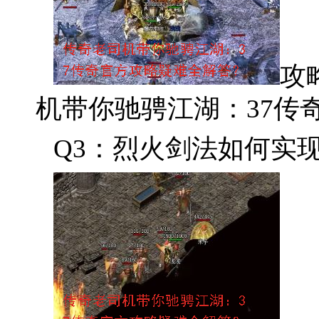
攻
机带你驰骋江湖：37传奇
Q3：烈火剑法如何实