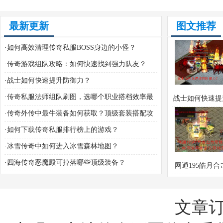
最新更新
图文推荐
·
如何高效清理传奇私服BOSS身边的小怪？
·
传奇游戏组队攻略：如何快速找到强力队友？
·
战士如何快速提升防御力？
·
传奇私服法师组队刷图，选哪个职业搭档效率最
战士如何快速提
高？
·
传奇外传中最牛装备如何获取？顶级套装搭配攻
力？
略全解析
·
如何下载传奇私服排行榜上的游戏？
·
冰雪传奇中如何进入冰雪森林地图？
·
四海传奇恶魔殿可掉落哪些顶级装备？
网通195皓月
世界中，蛇洞的
往路线是什
文章