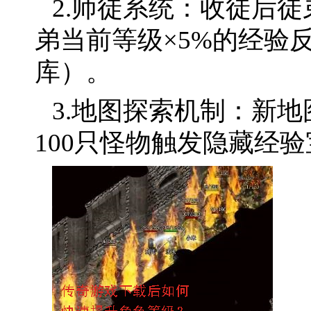
2.师徒系统：收徒后徒
弟当前等级×5%的经验
库）。
3.地图探索机制：新
100只怪物触发隐藏经