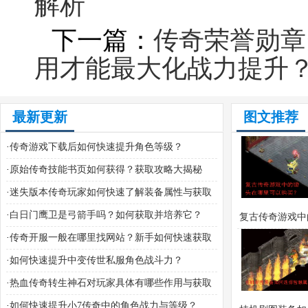
解析
下一篇：
传奇荣誉勋章
用才能最大化战力提升
最新更新
图文推荐
·
传奇游戏下载后如何快速提升角色等级？
·
原始传奇技能书页如何获得？获取攻略大揭秘
·
迷失版本传奇玩家如何快速了解装备属性与获取
途径？
·
白日门鹰卫是弓箭手吗？如何获取并培养它？
复古传奇游戏中
·
传奇开服一般在哪里找网站？新手如何快速获取
在哪里可以购
开服信息？
·
如何快速提升中变传世私服角色战斗力？
·
热血传奇转生神石对玩家具体有哪些作用与获取
攻略？
·
如何快速提升小7传奇中的角色战力与等级？