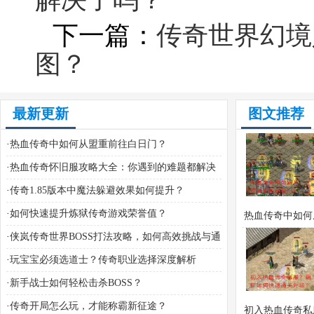
下一篇：
传奇世界幻境
图？
最新更新
图文推荐
·
热血传奇中如何从盟重前往白日门？
·
热血传奇怀旧服攻略大全：你遇到的难题都解决
了吗？
·
传奇1.85版本中魔法躲避效果如何提升？
·
如何快速提升炼狱传奇游戏荣誉值？
热血传奇中如何
·
侠岚传奇世界BOSS打法攻略，如何高效挑战与通
前往白日门
关？
·
玩宝宝必须选道士？传奇职业选择深度解析
·
新手战士如何轻松击杀BOSS？
·
传奇开局怎么玩，才能称霸新征途？
初入热血传奇私