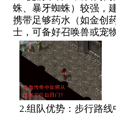
蛛、暴牙蜘蛛）较强，建
携带足够药水（如金创
士，可备好召唤兽或宠
2.组队优势：步行路