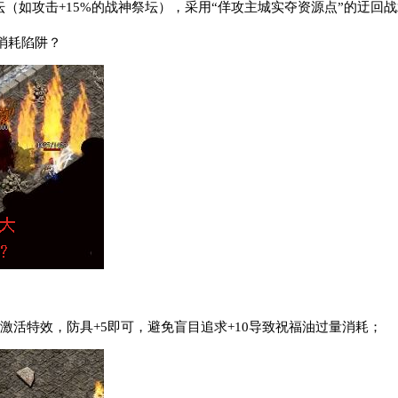
坛（如攻击+15%的战神祭坛），采用“佯攻主城实夺资源点”的迂回
消耗陷阱？
7激活特效，防具+5即可，避免盲目追求+10导致祝福油过量消耗；