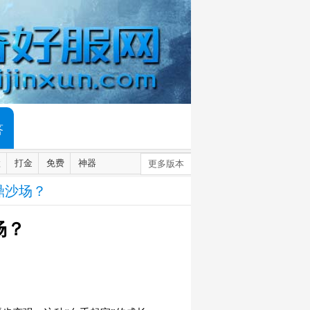
答
默
打金
免费
神器
更多版本
鼎沙场？
场？