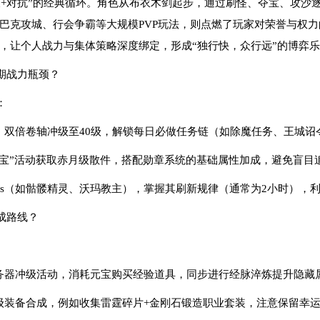
+对抗”的经典循环。角色从布衣木剑起步，通过刷怪、夺宝、攻沙逐
巴克攻城、行会争霸等大规模PVP玩法，则点燃了玩家对荣誉与权
，让个人战力与集体策略深度绑定，形成“独行快，众行远”的博弈
期战力瓶颈？
：
、双倍卷轴冲级至40级，解锁每日必做任务链（如除魔任务、王城诏
夺宝”活动获取赤月级散件，搭配勋章系统的基础属性加成，避免盲目
级Boss（如骷髅精灵、沃玛教主），掌握其刷新规律（通常为2小时）
成路线？
与服务器冲级活动，消耗元宝购买经验道具，同步进行经脉淬炼提升隐藏
注顶级装备合成，例如收集雷霆碎片+金刚石锻造职业套装，注意保留幸