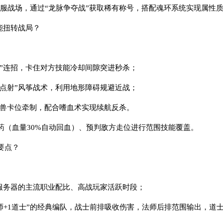
跨服战场，通过“龙脉争夺战”获取稀有称号，搭配魂环系统实现属性
能扭转战局？
火”连招，卡住对方技能冷却间隙突进秒杀；
术点射”风筝战术，利用地形障碍规避近战；
神兽卡位牵制，配合嗜血术实现续航反杀。
药（血量30%自动回血）、预判敌方走位进行范围技能覆盖。
要点？
手服务器的主流职业配比、高战玩家活跃时段；
2法师+1道士”的经典编队，战士前排吸收伤害，法师后排范围输出，道