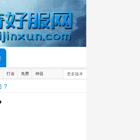
答
默
打金
免费
神器
更多版本
力？
？