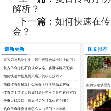
解析？
下一篇：
如何快速在传
金？
最新更新
图文推荐
·
雷裂刀与裁决对比，哪个更适合战士职业使用？
·
复古传奇疗伤石合成全攻略，步骤详解疑问解
析？
·
如何快速掌握九州天宸决的核心技巧？
·
热血传奇白猪爆什么装备？掉落物品全解析
如何快速掌握九
·
传奇道士道术点数如何划分档次？各档有何实战
决的核心技
技巧？
·
传奇游戏攻略：盟重书店的具体位置在哪？
·
热血传奇秘密通道怎么去白日门？求攻略