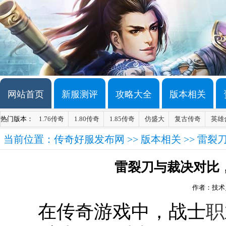
网站首页
新服测评
攻略大全
版本相关
热门版本：
1.76传奇
1.80传奇
1.85传奇
仿盛大
复古传奇
英雄
当前位置：
传奇好服发布网
>>
版本相关
>> 雷
雷裂刀与裁决对比
作者：技术
在传奇游戏中，战士
职