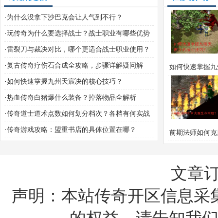
·
为什么没拿下沙巴克会让人气到不行？
·
玩传奇为什么要选择战士？战士职业有哪些优势
与攻略技巧？
·
雷裂刀与裁决对比，哪个更适合战士职业使用？
·
复古传奇疗伤石合成全攻略，步骤详解疑问解
如何快速掌握九
析？
·
如何快速掌握九州天宸决的核心技巧？
决的核心技
·
热血传奇白猪爆什么装备？掉落物品全解析
·
传奇道士道术点数如何划分档次？各档有何实战
技巧？
·
传奇游戏攻略：盟重书店的具体位置在哪？
前期法师如何克
难题？
文章
声明：本站传奇开区信息采