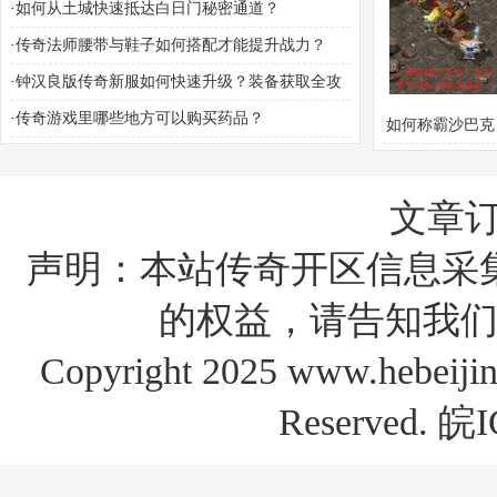
成？
·
如何从土城快速抵达白日门秘密通道？
世界中，蛇洞的
·
传奇法师腰带与鞋子如何搭配才能提升战力？
往路线是什
·
钟汉良版传奇新服如何快速升级？装备获取全攻
略？称霸沙城终极秘籍大公开？
·
传奇游戏里哪些地方可以购买药品？
如何称霸沙巴克
千军制胜攻略
文章
声明：本站传奇开区信息采
的权益，请告知我们
Copyright 2025 www.hebe
Reserved.
皖I