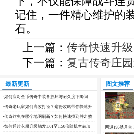
下，不仅能保障战斗连
记住，一件精心维护的
石。
上一篇：
传奇快速升级
下一篇：
复古传奇庄园
最新更新
图文推荐
·
如何应对金币传奇中装备损坏与耐久度下降问
题？
·
传奇老玩家如何高效打怪？这份攻略带你快速升
级
·
传奇钳虫在哪个地图刷新？如何快速找到并击败
它？
·
如何通过衣服升级触发1.01至1.50倍随机生命加
网通195皓月