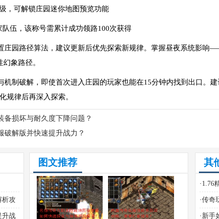
至3级，可解锁庄园迷你地图预览功能
玩家队伍，该称号需累计成功领路100次获得
庄园路径算法，建议更新后优先探索新规律。掌握昼夜系统影响——夜晚（
性幻象路径。
与机制破解，即使首次进入庄园的玩家也能在15分钟内找到出口。
化规律后再深入探索。
装备损坏与耐久度下降问题？
服破解版并快速提升战力？
图文推荐
其
·
1.
何解
解析攻
·
传奇
献？
提升战
·
新手