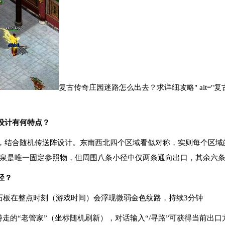
复古传奇庄园迷路怎么出去？求详细攻略" alt=
设计有何特点？
，结合随机传送阵设计。东南西北四个区域看似对称，实则每个区域
泉是唯一固定参照物，但周围八条小径中仅两条通向出口，其余六
径？
的石板在整点时刻（游戏时间）会浮现微弱金色纹路，持续3分钟
内游走的“老管家”（坐标随机刷新），对话输入“/寻路”可获得当前出口