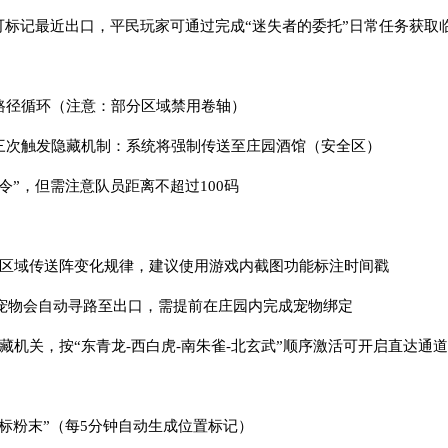
”可标记最近出口，平民玩家可通过完成“迷失者的委托”日常任务获取
前路径循环（注意：部分区域禁用卷轴）
转三次触发隐藏机制：系统将强制传送至庄园酒馆（安全区）
令”，但需注意队员距离不超过100码
各区域传送阵变化规律，建议使用游戏内截图功能标注时间戳
灵宠物会自动寻路至出口，需提前在庄园内完成宠物绑定
藏机关，按“东青龙-西白虎-南朱雀-北玄武”顺序激活可开启直达通
路标粉末”（每5分钟自动生成位置标记）