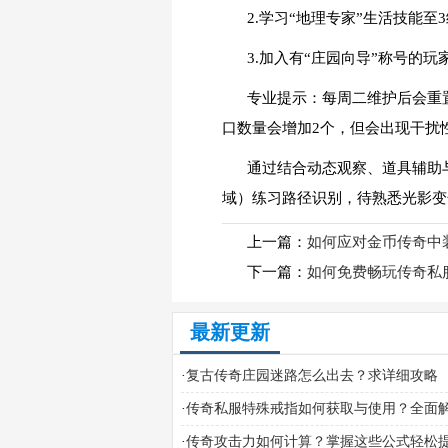
2.学习“地理专家”生活技能
3.加入有“庄园向导”称号的
专业提示：每周二维护后会重置
口数量会增加2个，但会出现干扰
通过结合动态观察、道具辅助
域）练习路径识别，待熟悉光影变
上一篇：
如何应对金币传奇中
下一篇：
如何免费畅玩传奇私
最新更新
·
复古传奇庄园迷路怎么出去？求详细攻略
·
传奇私服特殊戒指如何获取与使用？全面
略
·
传奇攻击力如何计算？掌握这些公式轻松