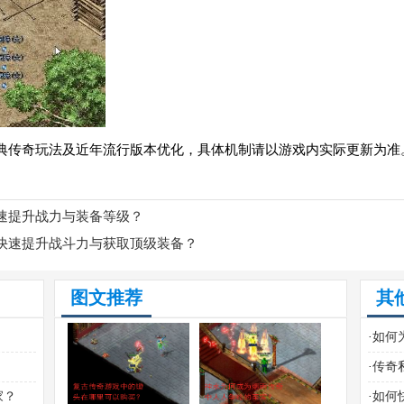
典传奇玩法及近年流行版本优化，具体机制请以游戏内实际更新为准
速提升战力与装备等级？
快速提升战斗力与获取顶级装备？
图文推荐
其
·
如何
·
传奇
命神
家？
·
如何