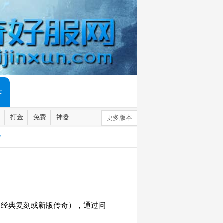
答
默
打金
免费
神器
更多版本
？
、经典复刻或新版传奇），通过问