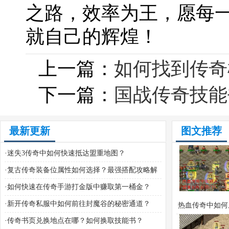
之路，效率为王，愿每
就自己的辉煌！
上一篇：
如何找到传奇
下一篇：
国战传奇技能
最新更新
图文推荐
·
迷失3传奇中如何快速抵达盟重地图？
·
复古传奇装备位属性如何选择？最强搭配攻略解
析
·
如何快速在传奇手游打金版中赚取第一桶金？
·
新开传奇私服中如何前往封魔谷的秘密通道？
热血传奇中如何
·
传奇书页兑换地点在哪？如何换取技能书？
前往白日门