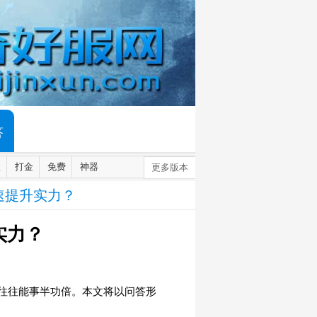
答
默
打金
免费
神器
更多版本
速提升实力？
实力？
往往能事半功倍。本文将以问答形