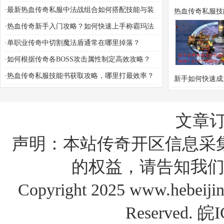
你轻松收集
·
最新热血传奇私服中法战组合如何搭配技能与装
热血传奇私服技
备？
·
热血传奇新手入门攻略？如何快速上手称霸玛法
取攻略，哪里
大陆？
·
单职业传奇中切割魔法盾通常在哪里掉落？
率？
·
如何根据传奇各BOSS攻击属性制定高效攻略？
·
热血传奇私服技能书获取攻略，哪里打最效率？
新手如何快速成
传奇私服2免
神？这10个问
文章
要知道答
声明：本站传奇开区信息采
的权益，请告知我们
Copyright 2025 www.hebe
Reserved.
皖I